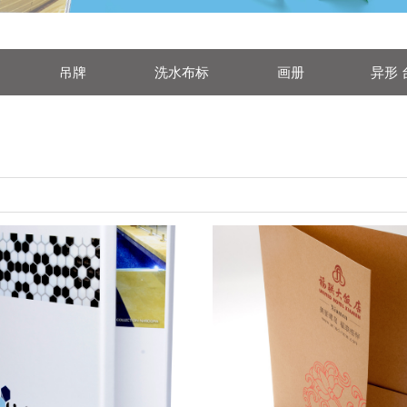
吊牌
洗水布标
画册
异形 