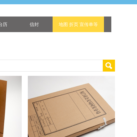
台历
信封
地图 折页 宣传单等