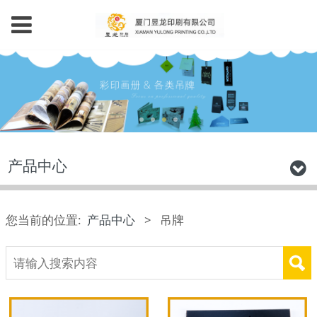
产品中心
您当前的位置:
产品中心
>
吊牌