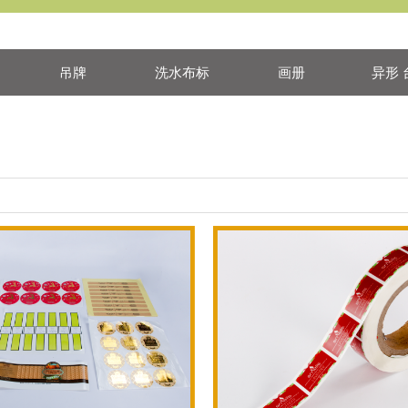
吊牌
洗水布标
画册
异形 