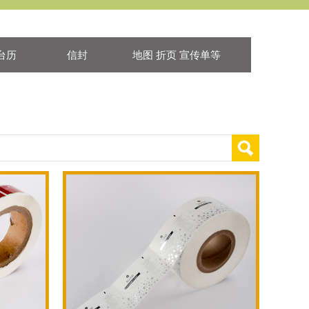
台历
信封
地图 折页 宣传单等