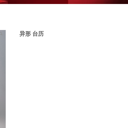
异形 台历