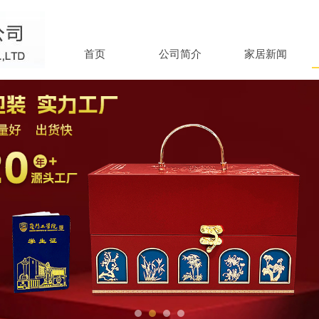
首页
公司简介
家居新闻