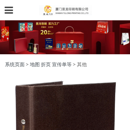
其他
系统页面
>
地图 折页 宣传单等
>
其他